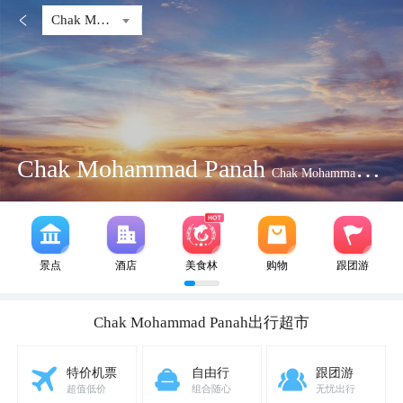

Chak Mohammad Panah
Chak Mohammad Panah
Chak Mohammad Panah
景点
酒店
美食林
购物
跟团游
Chak Mohammad Panah
出行超市
特价机票
自由行
跟团游
超值低价
组合随心
无忧出行