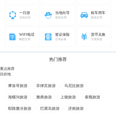
一日游
当地向导
租车用车
当地活动
接送自驾
接送自驾
WIFI电话
签证保险
货币兑换
畅想互联
出境必备
方便快捷
热门推荐
重点推荐
目的地
摩洛哥旅游
菲律宾旅游
马尼拉旅游
海螺沟旅游
雅典旅游
上饶旅游
泰顺旅游
耶路撒冷旅游
巴厘岛旅游
济南旅游