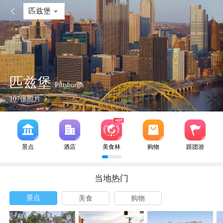

匹兹堡
匹兹堡
Pittsburgh
107
张照片
景点
酒店
美食林
购物
跟团游
当地热门
景点
美食
购物