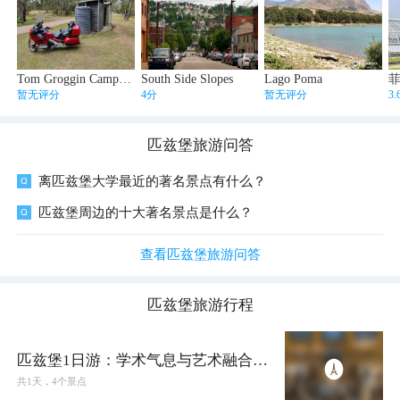
Tom Groggin Campground
South Side Slopes
Lago Poma
暂无评分
4分
暂无评分
3
匹兹堡
旅游问答
离匹兹堡大学最近的著名景点有什么？
匹兹堡周边的十大著名景点是什么？
查看匹兹堡旅游问答
匹兹堡
旅游行程
匹兹堡1日游：学术气息与艺术融合，
工业遗址新生
共
1
天，
4
个景点