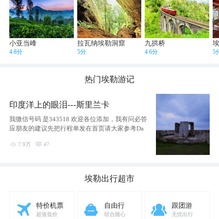
小亚当峰
拉瓦纳埃勒洞窟
九拱桥
4.8分
5分
4.6分
5
热门
埃勒
游记
印度洋上的眼泪---斯里兰卡
我微信号码 是343518 欢迎各位添加，我有问必答
应朋友的建议先把行程单发在首页请大家参考Da

7.9万

47
埃勒
出行超市
特价机票
自由行
跟团游
超值低价
组合随心
无忧出行