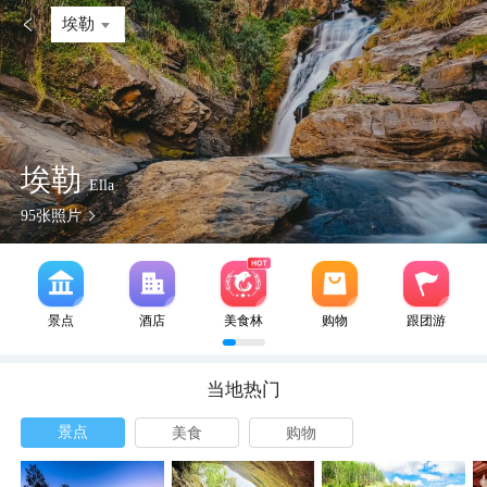

埃勒
埃勒
Ella
95
张照片
景点
酒店
美食林
购物
跟团游
当地热门
景点
美食
购物