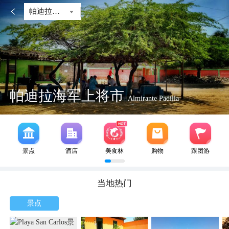

帕迪拉海军上将市
帕迪拉海军上将市
Almirante Padilla
景点
酒店
美食林
购物
跟团游
当地热门
景点