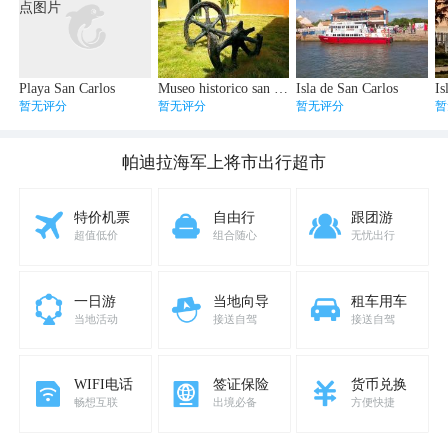
Playa San Carlos
Museo historico san Carlos
Isla de San Carlos
Is
暂无评分
暂无评分
暂无评分
暂
帕迪拉海军上将市
出行超市
特价机票
自由行
跟团游
超值低价
组合随心
无忧出行
一日游
当地向导
租车用车
当地活动
接送自驾
接送自驾
WIFI电话
签证保险
货币兑换
畅想互联
出境必备
方便快捷