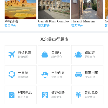
卢特沙漠
Ganjali Khan Complex
Harandi Museum
Go
暂无评分
暂无评分
暂无评分
暂
克尔曼
出行超市
特价机票
自由行
跟团游
超值低价
组合随心
无忧出行
一日游
当地向导
租车用车
当地活动
接送自驾
接送自驾
WIFI电话
签证保险
货币兑换
畅想互联
出境必备
方便快捷