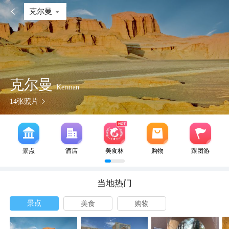

克尔曼
克尔曼
Kerman
14
张照片
景点
酒店
美食林
购物
跟团游
当地热门
景点
美食
购物