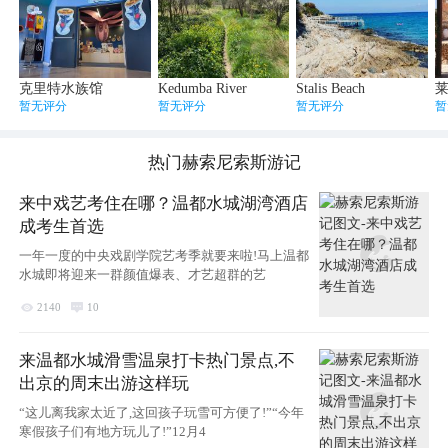
克里特水族馆
Kedumba River
Stalis Beach
暂无评分
暂无评分
暂无评分
暂
热门
赫索尼索斯
游记
来中戏艺考住在哪？温都水城湖湾酒店
成考生首选
一年一度的中央戏剧学院艺考季就要来啦!马上温都
水城即将迎来一群颜值爆表、才艺超群的艺

2140

10
来温都水城滑雪温泉打卡热门景点,不
出京的周末出游这样玩
“这儿离我家太近了,这回孩子玩雪可方便了!”“今年
寒假孩子们有地方玩儿了!”12月4