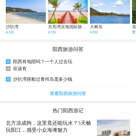
沙扒湾
月亮湾滨海国际旅游度假区
大树岛
4.3分
4.1分
4.9分
暂
阳西
旅游问答
阳西有地陪吗？一个人过去玩
应该有
沙扒湾搭船过青州岛需多少钱
查看阳西旅游问答
热门
阳西
游记
北方冻成狗，这里竟还能玩水？5天畅
玩阳江，感受小众海滩魅力