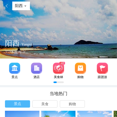

阳西
阳西
Yangxi
333
张照片
景点
酒店
美食林
购物
跟团游
当地热门
景点
美食
购物