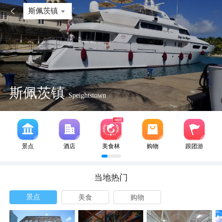

斯佩茨镇
斯佩茨镇
Speightstown
景点
酒店
美食林
购物
跟团游
当地热门
景点
美食
购物