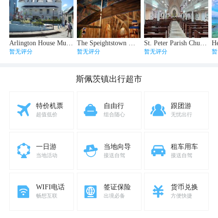
Arlington House Museum
The Speightstown Mural
St. Peter Parish Church
H
暂无评分
暂无评分
暂无评分
暂
斯佩茨镇
出行超市
特价机票
自由行
跟团游
超值低价
组合随心
无忧出行
一日游
当地向导
租车用车
当地活动
接送自驾
接送自驾
WIFI电话
签证保险
货币兑换
畅想互联
出境必备
方便快捷