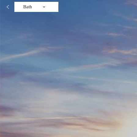

Bath