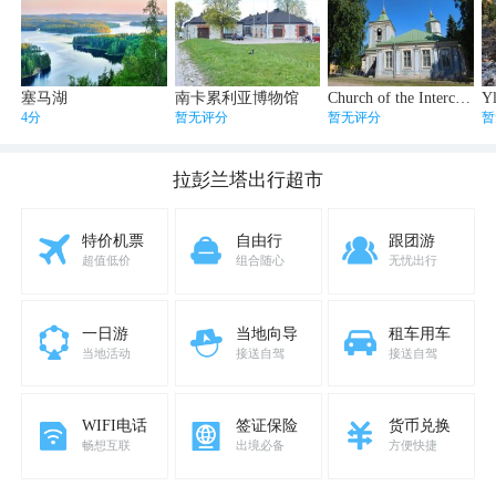
塞马湖
南卡累利亚博物馆
Church of the Intercession of the Mother of God
Y
4分
暂无评分
暂无评分
暂
拉彭兰塔
出行超市
特价机票
自由行
跟团游
超值低价
组合随心
无忧出行
一日游
当地向导
租车用车
当地活动
接送自驾
接送自驾
WIFI电话
签证保险
货币兑换
畅想互联
出境必备
方便快捷