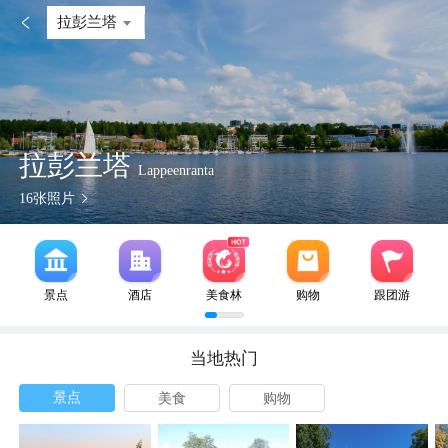

拉彭兰塔
拉彭兰塔
Lappeenranta
16
张照片
景点
酒店
美食林
购物
跟团游
当地热门
景点
美食
购物