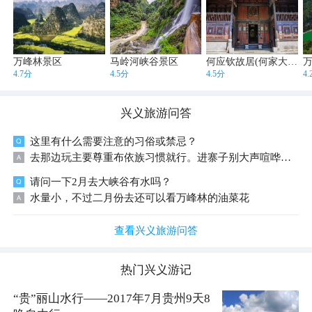
万峰林景区
马岭河峡谷景区
何应钦故居(何家大院)
4.7分
4.5分
4.5分
4
兴义
旅游问答
这里有什么需要注意的习俗或禁忌？
去那边玩主要尊重布依族习惯就行。进寨子别大声喧哗，看到祭祀用品千万别乱摸。当地人特别热情，要是遇到拦门酒，能喝就喝不能喝就礼貌拒绝，别硬撑。拍照前最好先打个招呼，大家都挺友好的，放心玩！
请问一下2月去大峡谷有水吗？
水量小，不过二月份去还可以看万峰林的油菜花
查看兴义旅游问答
热门
兴义
游记
“贵”丽山水行——2017年7月贵州9天8