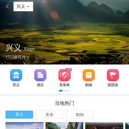

兴义
兴义
Xingyi
1555
张照片
景点
酒店
美食林
购物
跟团游
当地热门
景点
美食
购物