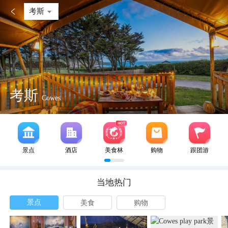

考斯
考斯
Cowes
景点
酒店
美食林
购物
跟团游
当地热门
景点
美食
购物