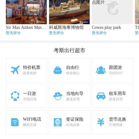
Sir Max Aitken Museum
科威斯海事博物馆
Cowes play park
暂无评分
暂无评分
暂无评分
暂
考斯
出行超市
特价机票
自由行
跟团游
超值低价
组合随心
无忧出行
一日游
当地向导
租车用车
当地活动
接送自驾
接送自驾
WIFI电话
签证保险
货币兑换
畅想互联
出境必备
方便快捷