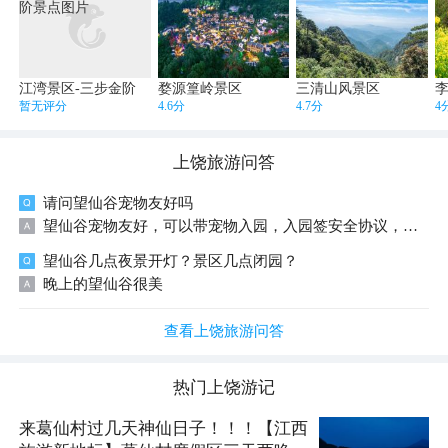
江湾景区-三步金阶
婺源篁岭景区
三清山风景区
暂无评分
4.6分
4.7分
4
上饶
旅游问答
请问望仙谷宠物友好吗
望仙谷宠物友好，可以带宠物入园，入园签安全协议，备好疫苗本，全程牵绳；山路台阶多，看好宠物即可，周边很多民宿也支持带宠物入住。
望仙谷几点夜景开灯？景区几点闭园？
晚上的望仙谷很美
查看上饶旅游问答
热门
上饶
游记
来葛仙村过几天神仙日子！！！【江西