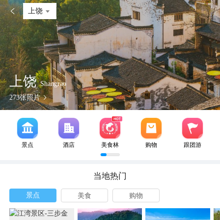

上饶
上饶
Shangrao
273
张照片
景点
酒店
美食林
购物
跟团游
当地热门
景点
美食
购物