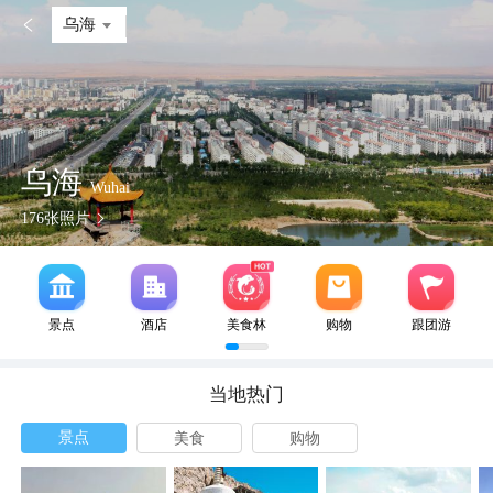

乌海
乌海
Wuhai
176
张照片
景点
酒店
美食林
购物
跟团游
当地热门
景点
美食
购物