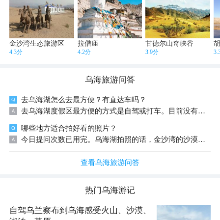
金沙湾生态旅游区
拉僧庙
甘德尔山奇峡谷
4.3分
4.2分
3.9分
3
乌海
旅游问答
去乌海湖怎么去最方便？有直达车吗？
去乌海湖度假区最方便的方式是自驾或打车。目前没有直达的公共交通，建议您提前规划好交通方式。
哪些地方适合拍好看的照片？
今日提问次数已用完。乌海湖拍照的话，金沙湾的沙漠湖景、码头附近的芦苇丛和日落时分的环湖路都很出片。
查看乌海旅游问答
热门
乌海
游记
自驾乌兰察布到乌海感受火山、沙漠、