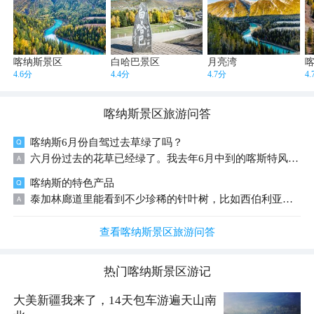
喀纳斯景区
白哈巴景区
月亮湾
4.6分
4.4分
4.7分
4
喀纳斯景区
旅游问答
喀纳斯6月份自驾过去草绿了吗？
六月份过去的花草已经绿了。我去年6月中到的喀斯特风景很美，但是要买景交车门票
喀纳斯的特色产品
泰加林廊道里能看到不少珍稀的针叶树，比如西伯利亚云杉、红松这些，在国内只有阿尔泰山这一带才有。走在里面挺安静的，像原始森林的感觉。
查看喀纳斯景区旅游问答
热门
喀纳斯景区
游记
大美新疆我来了，14天包车游遍天山南