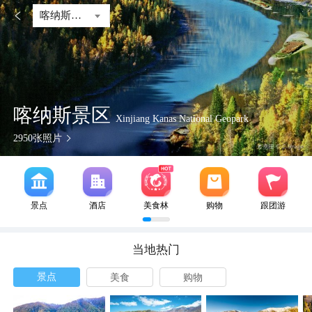

喀纳斯景区
喀纳斯景区
Xinjiang Kanas National Geopark
2950
张照片
景点
酒店
美食林
购物
跟团游
当地热门
景点
美食
购物