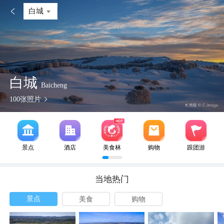

白城
白城
Baicheng
100
张照片
景点
酒店
美食林
购物
跟团游
当地热门
景点
美食
购物