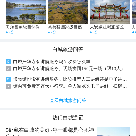
向海国家级自然保护区
莫莫格国家级自然保护区
大安嫩江湾旅游区
4.7分
4.7分
4.8分
4
白城
旅游问答
白城严华寺有讲解服务吗？收费怎么样
白城严华寺有讲解服务。现场拼团150元一场（限10人）；第三方平台精讲158元/人或680元起包团。寺院免门票但无免费人工讲解，可用手机APP听导览。建议直接去服务台预约现场讲解最划算。
博物馆也没有讲解服务，比较推荐人工讲解还是电子讲解。博物馆可以寄存行李吗
馆内可免费寄存大小行李。单人游览选电子讲解，扫码即可自助收听；结伴深度游览优先人工讲解，可实时答疑、延伸历史故事，体验更生动。
查看白城旅游问答
热门
白城
游记
5处藏在白城的美好~每一眼都是心驰神