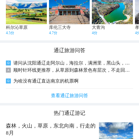
科尔沁草原
库伦三大寺
大青沟
4.5分
4.7分
4分
4
通辽
旅游问答
请问从沈阳通辽走阿尔山，海拉尔，满洲里，黑山头，室韦一直到漠河，顺时针走还是直接漠河再往回走景色好呢
顺时针环线更推荐，从草原到森林景色有层次，不走回头路。如果时间充足（12天以上），可以慢慢玩边境公路和界河日落；要是时间紧只想去漠河，再考虑折返路线，但会错过不少精华路段。
为啥没有通辽直达南京的机票啊
查看通辽旅游问答
热门
通辽
游记
森林，火山，草原，东北向南，行走的
8月