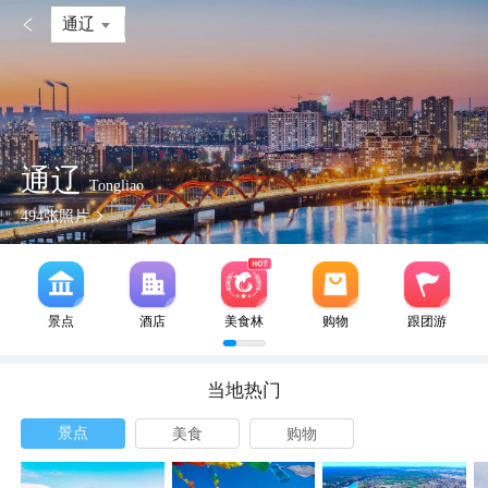

通辽
通辽
Tongliao
494
张照片
景点
酒店
美食林
购物
跟团游
当地热门
景点
美食
购物