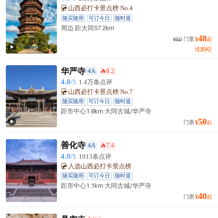
山西必打卡景点榜 No.4
随买随用
可订今日
随时退
周边·
距大同
57.2km
48
门票
¥
起
¥
50

优惠
¥
2
华严寺
4A
8.2
󰺂
4.8
/5
1.4万条点评
山西必打卡景点榜 No.7
随买随用
可订今日
随时退
距市中心1.8km·大同古城/华严寺
50

门票
¥
起
善化寺
4A
7.4
󰺂
4.8
/5
1913条点评
入选山西必打卡景点榜
随买随用
可订今日
随时退
距市中心1.1km·大同古城/华严寺
40
门票
¥
起