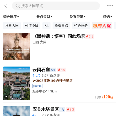



搜索大同景点
综合排序
景点类型
位置距离
筛选




只看大同
可订今日
免费景点
特色体验
5A
《黑神话：悟空》同款场景
7.1
󰺂
山西·大同
云冈石窟
5A
8.9
󰺂
4.8
/5
3.9万条点评
2026亚洲100必打卡景点
随时退
距市中心
14.3km
120

门票
¥
起
应县木塔景区
4A
8.5
󰺂
4.8
/5
2.2万条点评