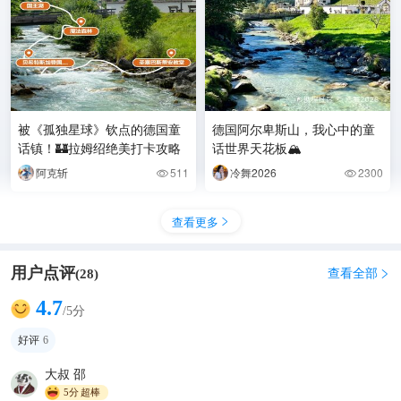
被《孤独星球》钦点的德国童
德国阿尔卑斯山，我心中的童
话镇！🏰拉姆绍绝美打卡攻略
话世界天花板🏔️
阿克斩
511
冷舞2026
2300


查看更多

用户点评
查看全部
(
28
)

4.7
/5分
好评
6
大叔 邵
5分
超棒