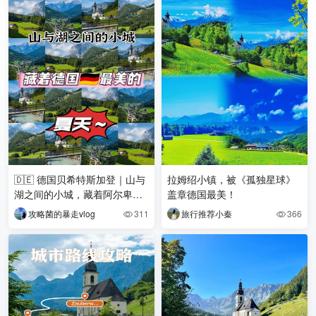
🇩🇪 德国贝希特斯加登｜山与
拉姆绍小镇，被《孤独星球》
湖之间的小城，藏着阿尔卑斯
盖章德国最美！
的治
攻略菌的暴走vlog
311
旅行推荐小秦
366

