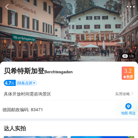


1/0
贝希特斯加登
3.2
Berchtesgaden
热度

4.7
28
条点评
分

具体开放时间需咨询景区
实用攻略

德国邮政编码: 83471
地图·周边
达人实拍