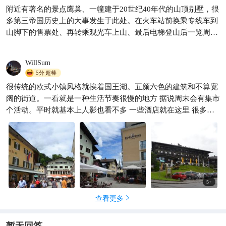
附近有著名的景点鹰巢、一幢建于20世纪40年代的山顶别墅，很
贝希特斯加登国王湖，中文司
多第三帝国历史上的大事发生于此处。在火车站前换乘专线车到
导提供包车服务
山脚下的售票处、再转乘观光车上山、最后电梯登山后一览周围
亮游欧洲
190

群山风光和运处的国王湖
WillSum
5分
超棒
很传统的欧式小镇风格就挨着国王湖。五颜六色的建筑和不算宽
阔的街道。一看就是一种生活节奏很慢的地方 据说周末会有集市
个活动。平时就基本上人影也看不多 一些酒店就在这里 很多老
人住在民宿就平时徒步走去国王湖。
5
+
查看更多
