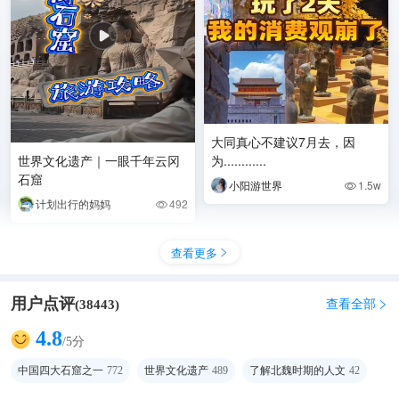
大同真心不建议7月去，因
世界文化遗产｜一眼千年云冈
为............
石窟
小阳游世界
1.5w

计划出行的妈妈
492

查看更多

用户点评
查看全部
(
38443
)

4.8
/5分
中国四大石窟之一
772
世界文化遗产
489
了解北魏时期的人文
42