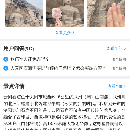
查看更多

用户问答
查看全部
(
517
)

退伍军人证免票吗？
8个回答
去云冈石窟需要提前预约门票吗？怎么买最方便？
8个回答
景点详情
查看全部

云冈石窟位于大同市城西约16公里的武州（周）山南麓、武州川
的北岸，始建于北魏建都平城（今大同）的时代。和后期开凿的
洛阳龙门石窟不同的是，云冈石窟不仅有中国传统艺术风格，也
融合了古印度、西域和中原各民族的艺术特征。具有代表性的是
第20窟（白佛爷洞）高13.75米露天释迦坐像，这尊塑像胸部以
上保存得依然完整：面部半圆，深目高鼻，眼大唇薄，保留着典