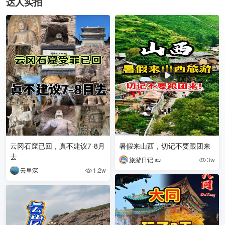
达人实拍
云冈石窟已回，真不建议7-8月
暑假来山西，切记不要跟团来
去
旅游日记.📜
3w

云里深
1.2w
