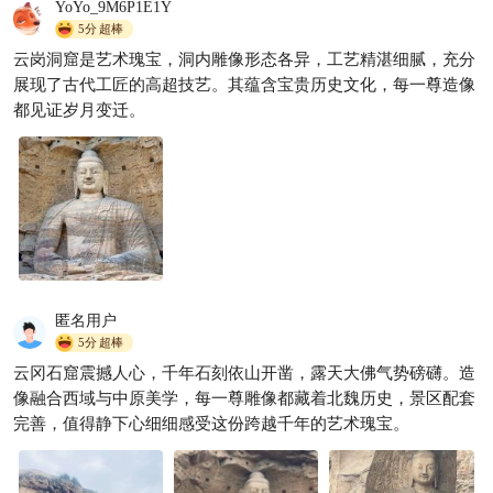
YoYo_9M6P1E1Y
5分
超棒
云岗洞窟是艺术瑰宝，洞内雕像形态各异，工艺精湛细腻，充分
第一次来山西看这个就够
展现了古代工匠的高超技艺。其蕴含宝贵历史文化，每一尊造像
了！！
都见证岁月变迁。
1大脸猫爱吃鱼呀
14.5w

匿名用户
5分
超棒
云冈石窟震撼人心，千年石刻依山开凿，露天大佛气势磅礴。造
像融合西域与中原美学，每一尊雕像都藏着北魏历史，景区配套
完善，值得静下心细细感受这份跨越千年的艺术瑰宝。