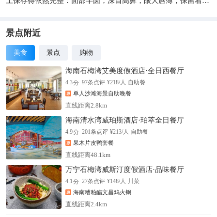
型的西域少数民族、印度人的面部特征。而龙门石窟中的大佛，
则已经接近南朝士大夫的相貌了。云冈这尊释迦坐像的衣饰线条
也不似龙门石窟那样柔和，而是透着北魏早期艺术的干练。
景点附近
美食
景点
购物
海南石梅湾艾美度假酒店·全日西餐厅
分
4.3
97
条点评
¥
218
/人
自助餐
单人沙滩海景自助晚餐
直线距离2.8km
海南清水湾威珀斯酒店·珀萃全日餐厅
分
4.9
201
条点评
¥
213
/人
自助餐
果木片皮鸭套餐
直线距离48.1km
万宁石梅湾威斯汀度假酒店·品味餐厅
分
4.1
27
条点评
¥
148
/人
川菜
海南糟粕醋文昌鸡火锅
直线距离2.4km