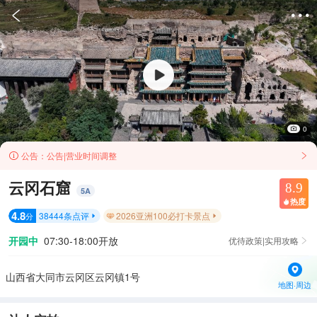


0
公告：
公告|营业时间调整


云冈石窟
8.9
5
A
热度

4.8
38444
条点评
2026亚洲100必打卡景点
分


开园中
07:30-18:00开放
优待政策|实用攻略

山西省大同市云冈区云冈镇1号
地图·周边