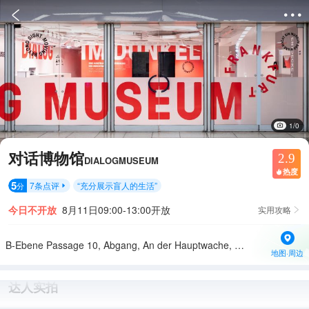


1/0
对话博物馆
2.9
DIALOGMUSEUM
热度

5
7
条点评
“
充分展示盲人的生活
”
分

今日不开放
8月11日09:00-13:00开放
实用攻略

B-Ebene Passage 10, Abgang, An der Hauptwache, Roßmarkt, 60313 Frankfurt am Main, 德国
地图·周边
达人实拍