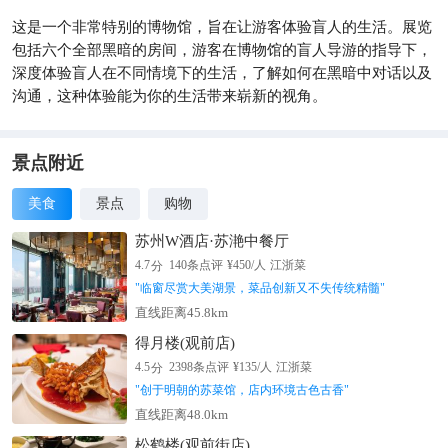
这是一个非常特别的博物馆，旨在让游客体验盲人的生活。展览
包括六个全部黑暗的房间，游客在博物馆的盲人导游的指导下，
深度体验盲人在不同情境下的生活，了解如何在黑暗中对话以及
沟通，这种体验能为你的生活带来崭新的视角。
景点附近
美食
景点
购物
苏州W酒店·苏滟中餐厅
分
4.7
140
条点评
¥
450
/人
江浙菜
"
临窗尽赏大美湖景，菜品创新又不失传统精髓
"
直线距离45.8km
得月楼(观前店)
分
4.5
2398
条点评
¥
135
/人
江浙菜
"
创于明朝的苏菜馆，店内环境古色古香
"
直线距离48.0km
松鹤楼(观前街店)