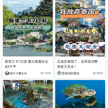
斯里兰卡7日游 夏日避暑好去
五放弃泰国了，这里低消费，
处❗🌞🌴
免签又安全！
旅行小魔头乐
1034
爱旅游的曼姐
5695

