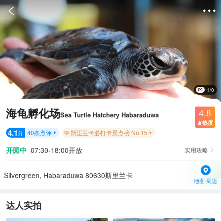


1/0
海龟孵化场
4.8
Sea Turtle Hatchery Habaraduwa
热度

4.1
40
条点评
斯里兰卡必打卡景点榜 No.15
分


开园中
07:30-18:00开放
实用攻略

Silvergreen, Habaraduwa 80630斯里兰卡
地图·周边
达人实拍