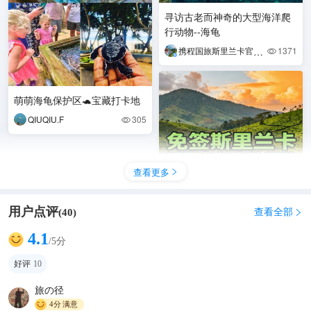
寻访古老而神奇的大型海洋爬
行动物--海龟
携程国旅斯里兰卡官方自营
1371

萌萌海龟保护区🐢宝藏打卡地
QIUQIU.F
305

查看更多

用户点评
查看全部
(
40
)

4.1
/5分
免签斯里兰卡✨适合老年人出
好评
10
行
背包里的风景
261

旅の径
4分
满意