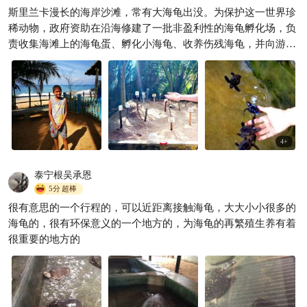
斯里兰卡漫长的海岸沙滩，常有大海龟出没。为保护这一世界珍
稀动物，政府资助在沿海修建了一批非盈利性的海龟孵化场，负
责收集海滩上的海龟蛋、孵化小海龟、收养伤残海龟，并向游客
收费开放。 走进了一家孵化场，面积不太大，一侧是一片沙坛，
一尊尊小沙包下孕育着一个个小生命，一块块小木牌标注着小生
命的品种和孵化起始时间；一侧是一排院落，水池水缸中放养着
一群群小海龟和一只只伤残龟。逛逛看看，蛮涨知识。 小贴士：
海龟为卵生动物，孵化期分不同品种为48-65天。出生后，男宝
宝6个月、女宝宝3年以后放归大海。
4
+
泰宁根吴承恩
5分
超棒
很有意思的一个行程的，可以近距离接触海龟，大大小小很多的
海龟的，很有环保意义的一个地方的，为海龟的再繁殖生养有着
很重要的地方的