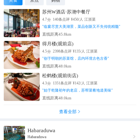
美食
景点
购物
苏州W酒店·苏滟中餐厅
分
4.7
140
条点评
¥
450
/人
江浙菜
"
临窗尽赏大美湖景，菜品创新又不失传统精髓
"
直线距离45.8km
得月楼(观前店)
分
4.5
2398
条点评
¥
135
/人
江浙菜
"
创于明朝的苏菜馆，店内环境古色古香
"
直线距离48.0km
松鹤楼(观前街店)
分
4.3
1351
条点评
¥
142
/人
江浙菜
"
始于乾隆初年的老店，苏帮菜肴地道美味
"
直线距离48.0km
查看全部

Habaraduwa

Habaraduwa