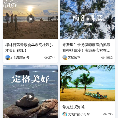
椰林日落音乐会🌅希克杜沃沙
来斯里兰卡见识印度洋的风浪
滩美到犯规！
和椰林白沙！南部海滨实在太
美了！
心似飘荡的云
2744
落绪纷飞
1982


希克杜沃海滩
大表妹的小可耐
735
