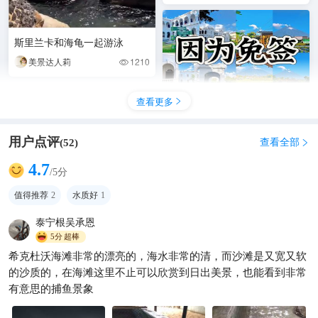
斯里兰卡和海龟一起游泳
美景达人莉
1210

查看更多

用户点评
查看全部
(
52
)

4.7
/5分
免签走起！物价暴跌70%，这
值得推荐
2
水质好
1
四个绝美国家太香了！
泰宁根吴承恩
野趣在路上
188

5分
超棒
希克杜沃海滩非常的漂亮的，海水非常的清，而沙滩是又宽又软
的沙质的，在海滩这里不止可以欣赏到日出美景，也能看到非常
有意思的捕鱼景象