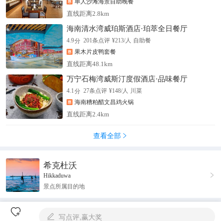
单人沙滩海景自助晚餐
直线距离2.8km
海南清水湾威珀斯酒店·珀萃全日餐厅
分
4.9
201
条点评
¥
213
/人
自助餐
果木片皮鸭套餐
直线距离48.1km
万宁石梅湾威斯汀度假酒店·品味餐厅
分
4.1
27
条点评
¥
148
/人
川菜
海南糟粕醋文昌鸡火锅
直线距离2.4km
查看全部

希克杜沃

Hikkaduwa
景点所属目的地

写点评,赢大奖
