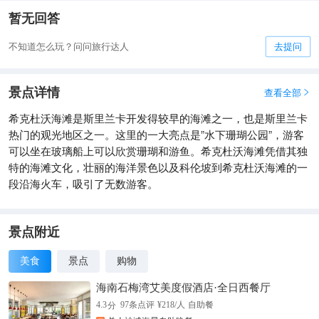
暂无回答
不知道怎么玩？问问旅行达人
去提问
景点详情
查看全部

希克杜沃海滩是斯里兰卡开发得较早的海滩之一，也是斯里兰卡
热门的观光地区之一。这里的一大亮点是”水下珊瑚公园”，游客
可以坐在玻璃船上可以欣赏珊瑚和游鱼。希克杜沃海滩凭借其独
特的海滩文化，壮丽的海洋景色以及科伦坡到希克杜沃海滩的一
段沿海火车，吸引了无数游客。
景点附近
美食
景点
购物
海南石梅湾艾美度假酒店·全日西餐厅
分
4.3
97
条点评
¥
218
/人
自助餐