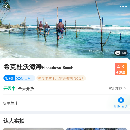


1/0
希克杜沃海滩
4.3
Hikkaduwa Beach
热度

4.7
52
条点评
斯里兰卡玩水避暑榜 No.2
分


开园中
全天开放
实用攻略

斯里兰卡
地图·周边
达人实拍