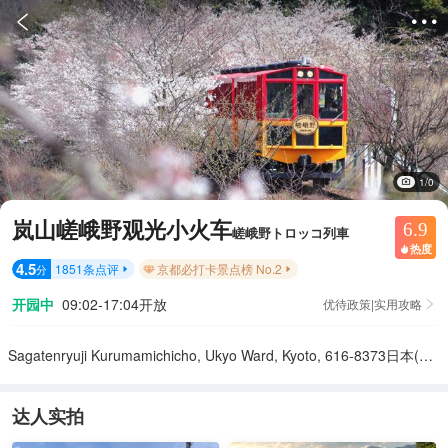


1/0
岚山嵯峨野观光小火车
6.9
嵯峨野トロッコ列車
热度

4.5
1851
条点评
京都必打卡景点榜 No.2
分


开园中
09:02-17:04开放
优待政策|实用攻略

Sagatenryuji Kurumamichicho, Ukyo Ward, Kyoto, 616-8373日本(Sagano Station)
达人实拍