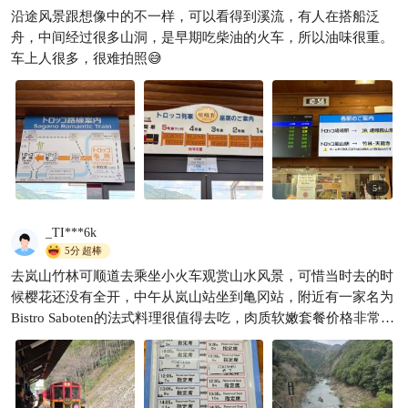
沿途风景跟想像中的不一样，可以看得到溪流，有人在搭船泛
舟，中间经过很多山洞，是早期吃柴油的火车，所以油味很重。
车上人很多，很难拍照😅￼
5
+
_TI***6k
5分
超棒
去岚山竹林可顺道去乘坐小火车观赏山水风景，可惜当时去的时
候樱花还没有全开，中午从岚山站坐到亀冈站，附近有一家名为
Bistro Saboten的法式料理很值得去吃，肉质软嫩套餐价格非常有
cp值。