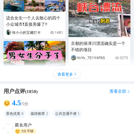
适合女生一个人去散心的四个
小众城市❗️直接美爆了‼️
张小小的宝藏打卡
1481

京都的保津川漂流确实是一个
不错的项目
YoYo_7E1Y4F6S
3275

查看更多

用户点评
查看全部
(
1850
)

4.5
/5分
景色优美
6
值得推荐
2
公共交通不便
1
分手不是终点❗️这5座治愈之城
💥让你美到前任后悔!
匿名用户
3分
不错
爱旅行的小丹妮
405
