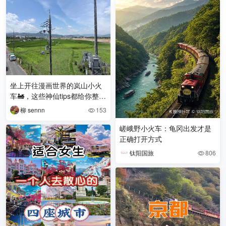
坐上开往漫画世界的岚山小火
车🚂，这些神仙tips都给你整理
好了！
柳 sennn
153

嵯峨野小火车：龟冈出发才是
正确打开方式
钛阳国旅
806
