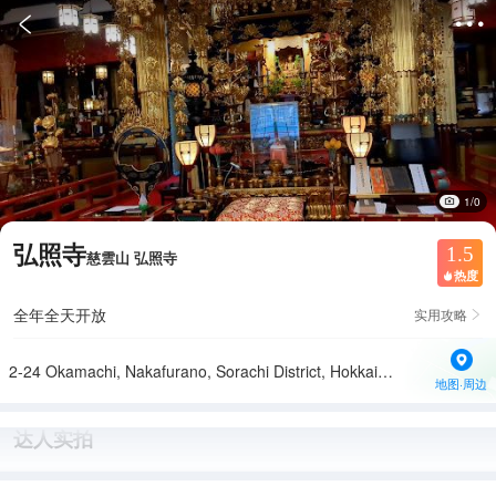


1/0
弘照寺
1.5
慈雲山 弘照寺
热度

全年全天开放
实用攻略

2-24 Okamachi, Nakafurano, Sorachi District, Hokkaido 071-0762日本
地图·周边
达人实拍