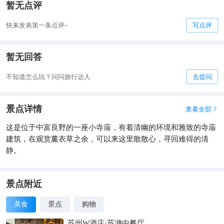
暂无点评
快来发表第一条点评~
写点评
暂无回答
不知道怎么玩？问问旅行达人
去提问
景点详情
查看全部

这是位于中富良野的一座小寺庙，有着清幽的环境和雅致的寺庙
建筑，在观赏薰衣草之余，可以来这里散散心，寻回难得的清
静。
景点附近
美食
景点
购物
苏州W酒店·苏滟中餐厅