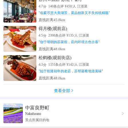
分
4.7
140
条点评
¥
450
/人
江浙菜
"
临窗尽赏大美湖景，菜品创新又不失传统精髓
"
直线距离45.8km
得月楼(观前店)
分
4.5
2398
条点评
¥
135
/人
江浙菜
"
创于明朝的苏菜馆，店内环境古色古香
"
直线距离48.0km
松鹤楼(观前街店)
分
4.3
1351
条点评
¥
142
/人
江浙菜
"
始于乾隆初年的老店，苏帮菜肴地道美味
"
直线距离48.0km
查看全部

中富良野町

Nakafurano
景点所属目的地