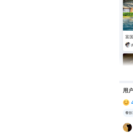
富
用
餐饮
拉