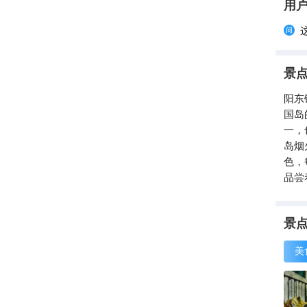
用
景
阳东
国岛
一，
岛烟
色，
品尝
游的
船，
的富
景
展现
美