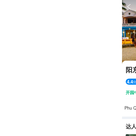

阳
4.4
开园
Phu 
达