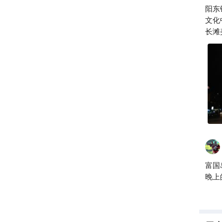
阳东
文化
长滩
且买
实就
也是
富国
晚上