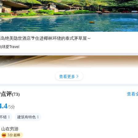
国岛绝美隐世酒店🌴住进椰林环绕的泰式茅草屋～
肉球爱Travel
查看更多

户点评
查看
(
73
)
4.4
/5分
不错
1
建筑有特色
1
山在穷游
维朗达美憬阁酒店
5分
超棒