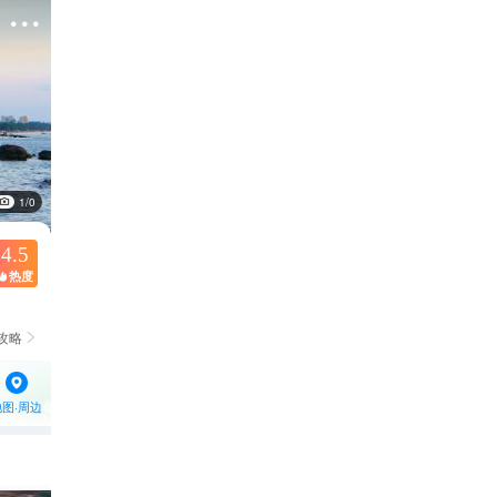

1/0
4.5
热度

攻略

地图·周边