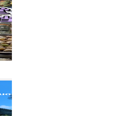
富国岛酒店！性价比king🌅！躺平7天不想
486
琪琪酒店体验师
