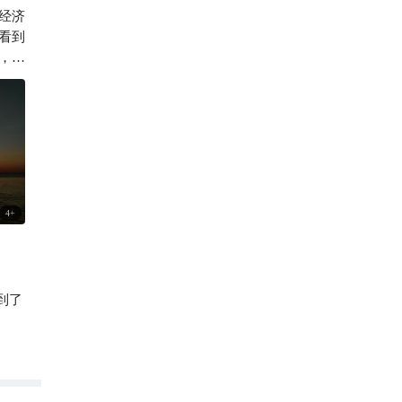
经济
1759

看到
，并
的其
，这
4
+
到了