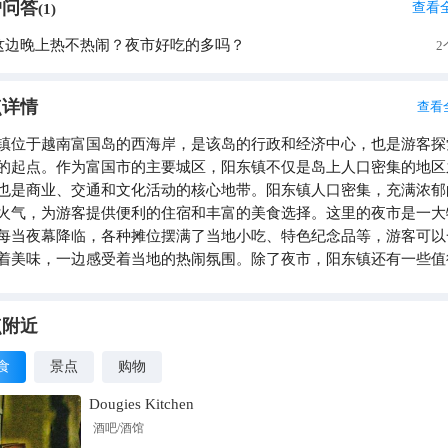
户问答
查看
(
1
)
这边晚上热不热闹？夜市好吃的多吗？
2
点详情
查看
镇位于越南富国岛的西海岸，是该岛的行政和经济中心，也是游客探
的起点。作为富国市的主要城区，阳东镇不仅是岛上人口密集的地区
也是商业、交通和文化活动的核心地带。阳东镇人口密集，充满浓郁
火气，为游客提供便利的住宿和丰富的美食选择。这里的夜市是一大
每当夜幕降临，各种摊位摆满了当地小吃、特色纪念品等，游客可以
着美味，一边感受着当地的热闹氛围。除了夜市，阳东镇还有一些值
景点，如位于阳东河上的阳东港口，游客可以在此欣赏到五颜六色的
见证渔民们卸载凤尾鱼的繁忙景象。从镇里的一些高处，还能眺望到
国岛长滩，欣赏壮观的日落美景。此外，镇内的寺庙和观音像等建筑
点附近
出当地独特的宗教文化风情。
食
景点
购物
Dougies Kitchen
酒吧/酒馆