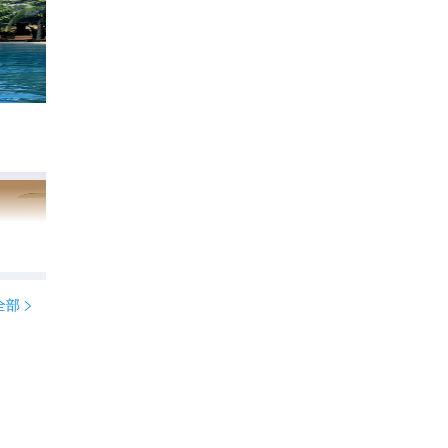
🇻🇳富国岛！不愧是心中top1的海景酒店🌴
409
蓉儿旅行官

全部
