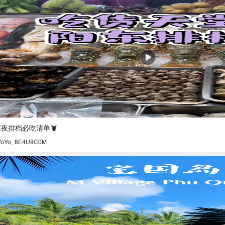
夜排档必吃清单🦞
YoYo_8E4U9C0M