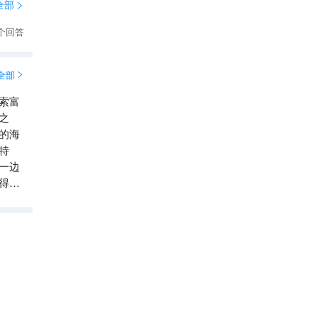
全部

个回答
全部

索富
之
的海
特
一边
得一
渔
美丽
，也
富国岛珍珠野生动物园
7.9
分

4.7
2368
条点评
动物园&水族馆