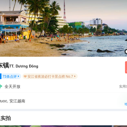
东镇
TT. Dương Đông
73
条点评
安江省夜游必打卡景点榜 No.7
分


中
全天开放
实用
Quoc, 安江越南
人实拍