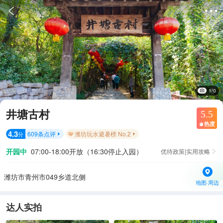


1/0
井塘古村
5.5
热度

4.3
609
条点评
潍坊玩水避暑榜 No.2
分


开园中
07:00-18:00开放（16:30停止入园）
优待政策|实用攻略

潍坊市青州市049乡道北侧
地图·周边
达人实拍