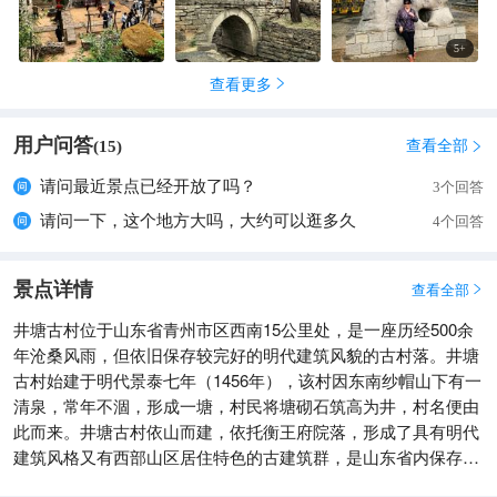
的心情。建议找个村民聊聊，那些家族往事比解说牌生动十倍。
⚠️ 真实提醒： • 适合喜欢原生态的旅行者，这里没有精致的咖啡
5
+
馆和文创店，只有小卖部里五毛钱的童年零食。 • 青石板路对行
查看更多

李箱不友好，建议轻装前往，穿防滑鞋。 • 傍晚时分最美，夕阳
把整个村子染成蜜色，但末班车较早需注意时间。 📌 隐藏体
用户问答
验： 往村子深处走，会遇见仍在用传统方法编筐的老人；雨后清
查看全部
(
15
)

晨，石板路上蒸腾着雾气，像走入水墨画；如果赶上村民晒山
请问最近景点已经开放了吗？
3个回答
楂，空气都是酸甜的。 这里不适合匆忙打卡，适合坐在百年槐树
请问一下，这个地方大吗，大约可以逛多久
下发呆。当别处的古镇在卖全国同款小吃时，井塘古村还在用自
4个回答
己的节奏，过着山居日子——这份“慢”，正是最珍贵的礼物。
景点详情
查看全部

井塘古村位于山东省青州市区西南15公里处，是一座历经500余
年沧桑风雨，但依旧保存较完好的明代建筑风貌的古村落。井塘
古村始建于明代景泰七年（1456年），该村因东南纱帽山下有一
清泉，常年不涸，形成一塘，村民将塘砌石筑高为井，村名便由
此而来。井塘古村依山而建，依托衡王府院落，形成了具有明代
建筑风格又有西部山区居住特色的古建筑群，是山东省内保存比
较完好的一处古村落。