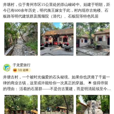
井塘村，位于青州市区15公里处的崇山峻岭中。始建于明朝，距
井塘古村，深山明代石筑秘境
今已有600余年历史，明代衡王嫁女于此，村内现存古炮楼、石
爱旅行的快乐
340
板路等明代建筑群及围堰院（清代）、石板院等特色民居

子龙爱旅行
5分
超棒
井塘古村，一个被时光偏爱的石头秘境。如果你也厌倦了千篇一
律的商业古镇，这里或许能给你一次真正的穿越。 🌟 值得停留
的理由： 活着的石屋群——不是仿古重建，而是明清延续至今的
石头院落。触摸那些被岁月磨光的石墙，仿佛能听见匠人凿石的
叮当声。 山泉脉络——跟着溪流走就不会迷路。古井、水道、石
桥，水系统依然在滋养着村民的生活，记得尝尝甘甜的井水。 孙
家大院的故事感——站在绣楼窗前，忽然理解旧时闺秀望见青山