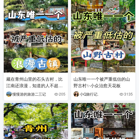
藏在青州山里的石头古村，比
山东唯一一个被严重低估的山
江南还浪漫，知道的人不超过
野古村✨小众治愈天花板
1%
慢慢游的旅游二三记
205
小Q旅行记.
3135

