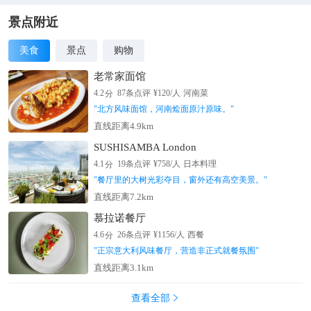
景点附近
美食
景点
购物
老常家面馆
分
4.2
87
条点评
¥
120
/人
河南菜
"
北方风味面馆，河南烩面原汁原味。
"
直线距离4.9km
SUSHISAMBA London
分
4.1
19
条点评
¥
758
/人
日本料理
"
餐厅里的大树光彩夺目，窗外还有高空美景。
"
直线距离7.2km
慕拉诺餐厅
分
4.6
26
条点评
¥
1156
/人
西餐
"
正宗意大利风味餐厅，营造非正式就餐氛围
"
直线距离3.1km
查看全部
