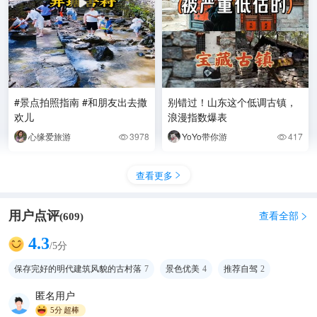
#景点拍照指南 #和朋友出去撒
别错过！山东这个低调古镇，
欢儿
浪漫指数爆表
心缘爱旅游
3978
YoYo带你游
417


查看更多

用户点评
查看全部
(
609
)

4.3
/5分
保存完好的明代建筑风貌的古村落
7
景色优美
4
推荐自驾
2
匿名用户
5分
超棒