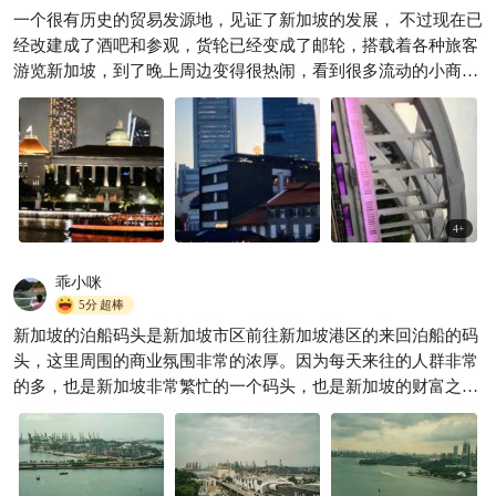
一个很有历史的贸易发源地，见证了新加坡的发展， 不过现在已
经改建成了酒吧和参观，货轮已经变成了邮轮，搭载着各种旅客
游览新加坡，到了晚上周边变得很热闹，看到很多流动的小商贩
在摆卖，震耳欲聋的音乐声和欢呼声也流泻出来，河的两岸可是
灯火通明，可以找一家有情调的西餐厅或酒吧，安静地享用美食
和欣赏美丽的夜景。
4
+
乖小咪
5分
超棒
新加坡的泊船码头是新加坡市区前往新加坡港区的来回泊船的码
头，这里周围的商业氛围非常的浓厚。因为每天来往的人群非常
的多，也是新加坡非常繁忙的一个码头，也是新加坡的财富之
源，值得来参观一下。