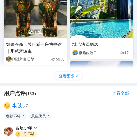
如果在新加坡只看一座博物馆
城芯法式栖居
｜那就来这里
停船的港口
171

阿诚的白日梦
5958

查看更多

用户点评
查看全部
(
153
)

4.3
/5分
新加坡旅游之第一程：新加坡
河
餐饮不错
2
景色优美
2
左岸三十一
292

曾是少年.ce
3分
不错