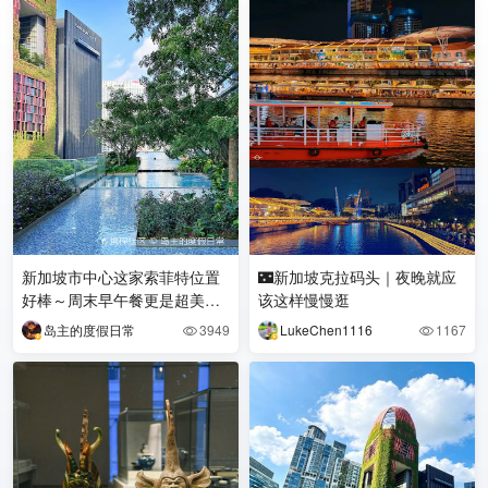
新加坡市中心这家索菲特位置
🌃新加坡克拉码头｜夜晚就应
好棒～周末早午餐更是超美
该这样慢慢逛
味！
岛主的度假日常
3949
LukeChen1116
1167

