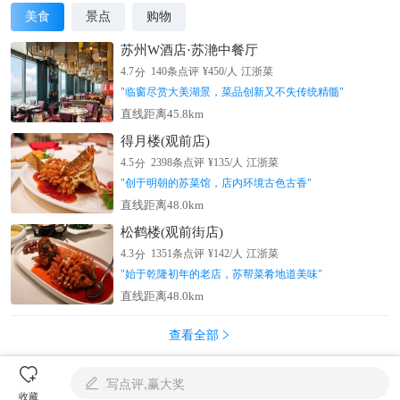
美食
景点
购物
苏州W酒店·苏滟中餐厅
分
4.7
140
条点评
¥
450
/人
江浙菜
"
临窗尽赏大美湖景，菜品创新又不失传统精髓
"
直线距离45.8km
得月楼(观前店)
分
4.5
2398
条点评
¥
135
/人
江浙菜
"
创于明朝的苏菜馆，店内环境古色古香
"
直线距离48.0km
松鹤楼(观前街店)
分
4.3
1351
条点评
¥
142
/人
江浙菜
"
始于乾隆初年的老店，苏帮菜肴地道美味
"
直线距离48.0km
查看全部


写点评,赢大奖

新加坡
收藏