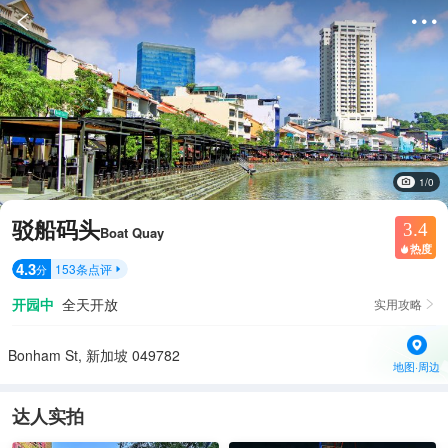


1/0
驳船码头
3.4
Boat Quay
热度

4.3
153
条点评
分

开园中
全天开放
实用攻略

Bonham St, 新加坡 049782
地图·周边
达人实拍