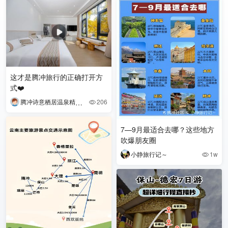
这才是腾冲旅行的正确打开方
式❤️
腾冲诗意栖居温泉精品民宿（银杏村店）
206

7—9月最适合去哪？这些地方
吹爆朋友圈
小静旅行记～
1w
