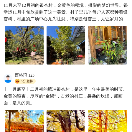
11月末至12月初的银杏村，金黄色的秘境，摄影的梦幻世界。很
幸运11月中旬欣赏到了这一美景。村子里几乎每户人家都种着银
杏树，村里的广场中心尤为壮观，特别是银杏王，见证岁月的变
迁。古朴的农家小院，坐在千年银杏树下，阳光漏过金黄色的叶
隙，品尝着银杏果鸡汤，感觉乡村的烟气。村民小哥哥骑着小轮
车，带着我们穿梭在村子里的角角落落，讲述着村里的每个故
事。
9
+
西格玛 123
5分
超棒
十一月底至十二月初的腾冲银杏村，是这里一年中最美的时节。
金黄的银杏，厚厚的“金毯”，古老的村庄，袅袅的炊烟，那画
面，是真的美。