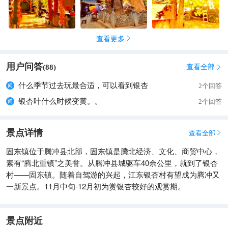
查看更多

用户问答
查看全部
(
88
)

什么季节过去玩最合适，可以看到银杏
2个回答
银杏叶什么时候变黄。。
2个回答
景点详情
查看全部

固东镇位于腾冲县北部，固东镇是腾北经济、文化、商贸中心，
素有“腾北重镇”之美誉。从腾冲县城驱车40余公里，就到了银杏
村——固东镇。随着自驾游的兴起，江东银杏村有望成为腾冲又
一新景点。11月中旬-12月初为赏银杏较好的观赏期。
景点附近