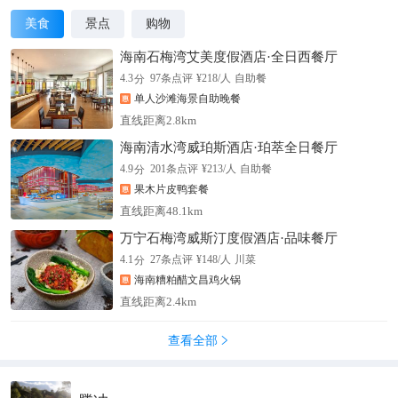
美食
景点
购物
海南石梅湾艾美度假酒店·全日西餐厅
分
4.3
97
条点评
¥
218
/人
自助餐
单人沙滩海景自助晚餐
直线距离2.8km
海南清水湾威珀斯酒店·珀萃全日餐厅
分
4.9
201
条点评
¥
213
/人
自助餐
果木片皮鸭套餐
直线距离48.1km
万宁石梅湾威斯汀度假酒店·品味餐厅
分
4.1
27
条点评
¥
148
/人
川菜
海南糟粕醋文昌鸡火锅
直线距离2.4km
查看全部
