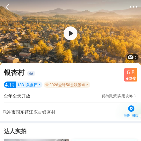


0
银杏村
6.8
4
A
热度

4.1
1831
条点评
2026全球50赏秋景点
分


全年全天开放
优待政策|实用攻略

腾冲市固东镇江东古银杏村
地图·周边
达人实拍