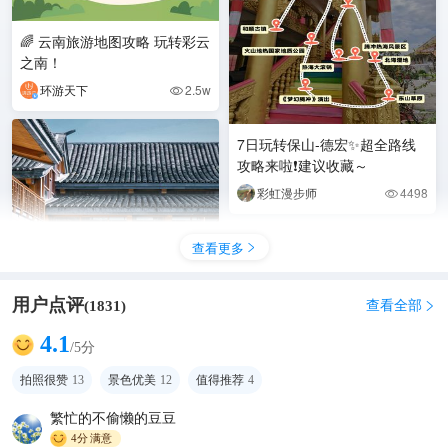
🌈 云南旅游地图攻略 玩转彩云
之南！
环游天下
2.5w

7日玩转保山-德宏✨超全路线
攻略来啦❗建议收藏～
彩虹漫步师
4498

查看更多

用户点评
查看全部
(
1831
)

4.1
/5分
谁懂啊！在腾冲这家酒店住了2
拍照很赞
13
景色优美
12
值得推荐
4
天，连古镇主街都不想去了
繁忙的不偷懒的豆豆
不旅行会抑郁的岚岚子
4700

4分
满意