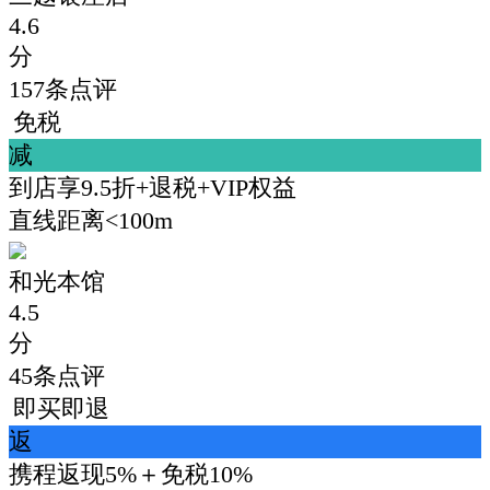
4.6
分
157
条点评
免税
减
到店享9.5折+退税+VIP权益
直线距离<100m
和光本馆
4.5
分
45
条点评
即买即退
返
携程返现5%＋免税10%