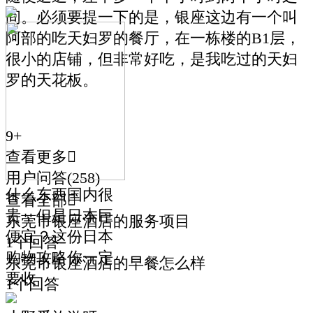
间。必须要提一下的是，银座这边有一个叫
阿部的吃天妇罗的餐厅，在一栋楼的B1层，
很小的店铺，但非常好吃，是我吃过的天妇
罗的天花板。
9
+
查看更多

用户问答
(
258
)
什么东西国内很
查看全部

贵，但是日本巨
东莞市银座酒店的服务项目
便宜？这份日本
1个回答
购物攻略你一定
东莞市银座酒店的早餐怎么样
要收
1个回答