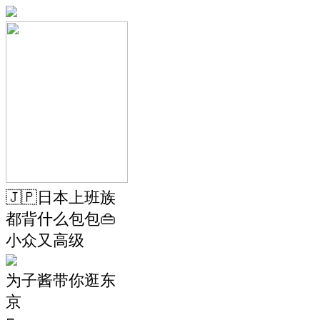
🇯🇵日本上班族
都背什么包包👜
小众又高级
为子酱带你逛东
京