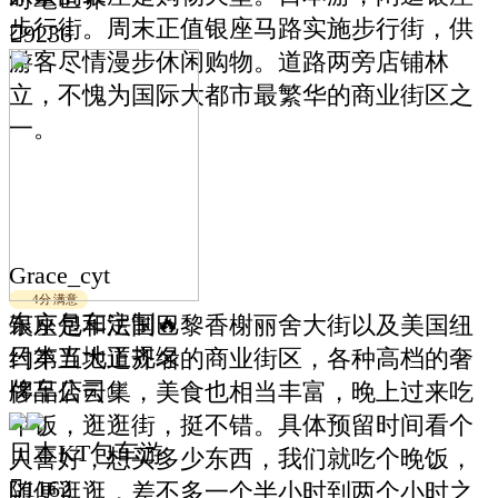
步行街。周末正值银座马路实施步行街，供

9236
游客尽情漫步休闲购物。道路两旁店铺林
立，不愧为国际大都市最繁华的商业街区之
一。
Grace_cyt
4分
满意
东京包车定制🔥
银座是和法国巴黎香榭丽舍大街以及美国纽
日本当地正规绿
约第五大道齐名的商业街区，各种高档的奢
牌车公司✅
侈品店云集，美食也相当丰富，晚上过来吃
个饭，逛逛街，挺不错。具体预留时间看个
日本KT包车游
人喜好，想买多少东西，我们就吃个晚饭，

1162
随便逛逛，差不多一个半小时到两个小时之