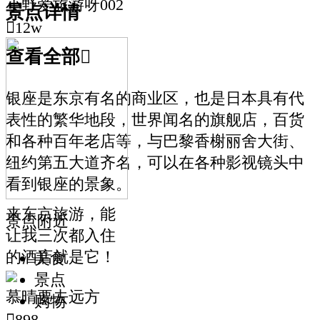
小野爱旅游呀002
景点详情

12w
查看全部

银座是东京有名的商业区，也是日本具有代
表性的繁华地段，世界闻名的旗舰店，百货
和各种百年老店等，与巴黎香榭丽舍大街、
纽约第五大道齐名，可以在各种影视镜头中
看到银座的景象。
来东京旅游，能
景点附近
让我三次都入住
的酒店就是它！
美食
景点
慕晴要去远方
购物

898