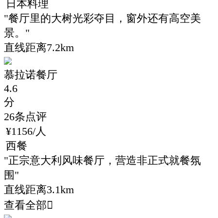
日本料理
"
餐厅里的大树光彩夺目，窗外还有高空美
景。
"
直线距离7.2km
慕拉诺餐厅
4.6
分
26
条点评
¥
1156
/人
西餐
"
正宗意大利风味餐厅，营造非正式就餐氛
围
"
直线距离3.1km
查看全部
