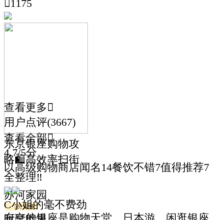

1175
查看更多

用户点评
(
3667
)
查看全部

东京银座购物攻
4.7
/5分
略🛍️高效率扫街
以高级购物商店闻名
14
餐饮不错
7
值得推荐
7
全整理‼
苏河家园
C小姐的毫不费劲
5分
超棒
东京的银座是购物天堂。日本游，闲逛银座
时髦世界