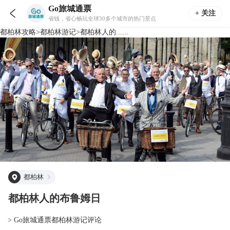
Go旅城通票

+ 关注
省钱，省心畅玩全球30多个城市的热门景点
都柏林
攻略
>
都柏林
游记
>
都柏林人的......
都柏林
都柏林人的布鲁姆日
> Go旅城通票都柏林游记评论