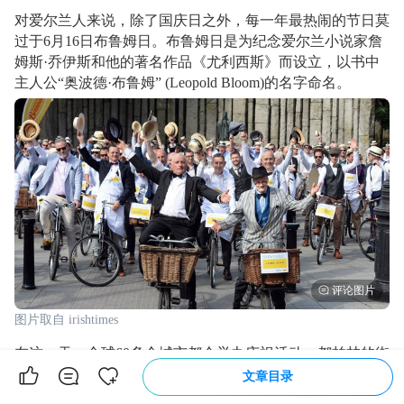
对爱尔兰人来说，除了国庆日之外，每一年最热闹的节日莫
过于6月16日布鲁姆日。布鲁姆日是为纪念爱尔兰小说家詹
姆斯·乔伊斯和他的著名作品《尤利西斯》而设立，以书中
主人公“奥波德·布鲁姆” (Leopold Bloom)的名字命名。
图片取自 irishtimes
在这一天，全球60多个城市都会举办庆祝活动。都柏林的街
头会有数千人打装扮成书中角色的模样，朗读《尤利西
文章目录
斯》，重温书中主人公在1904年6月16日早上6点到次日凌