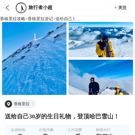

旅行者小超
+ 关注
香格里拉
攻略
>
香格里拉
游记
>
送给自己3......
香格里拉
送给自己30岁的生日礼物，登顶哈巴雪山！
出发时间
行程天数
人均花费
和谁出行