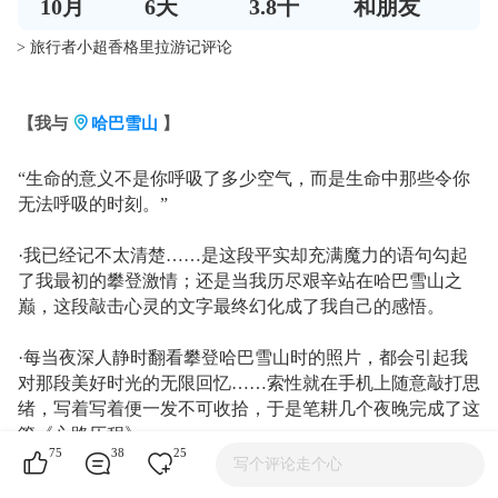
10
月
6
天
3.8千
和朋友
> 旅行者小超香格里拉游记评论
【我与
哈巴雪山
】
“生命的意义不是你呼吸了多少空气，而是生命中那些令你
无法呼吸的时刻。”
·我已经记不太清楚……是这段平实却充满魔力的语句勾起
了我最初的攀登激情；还是当我历尽艰辛站在哈巴雪山之
巅，这段敲击心灵的文字最终幻化成了我自己的感悟。
·每当夜深人静时翻看攀登哈巴雪山时的照片，都会引起我
对那段美好时光的无限回忆……索性就在手机上随意敲打思
绪，写着写着便一发不可收拾，于是笔耕几个夜晚完成了这
篇《心路历程》。
75
38
25
写个评论走个心
·我想把自己内心的这份感情和触动用文字留下来，待我青