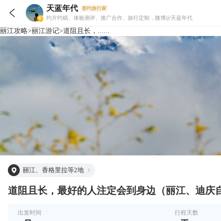
天蓝年代
签约旅行家

约片约稿、体验测评、推广合作、旅行定制，微博@天蓝年代
丽江
攻略
>
丽江
游记
>
道阻且长，......
丽江、香格里拉等2地
道阻且长，最好的人注定会到身边（丽江、迪庆
出发时间
行程天数