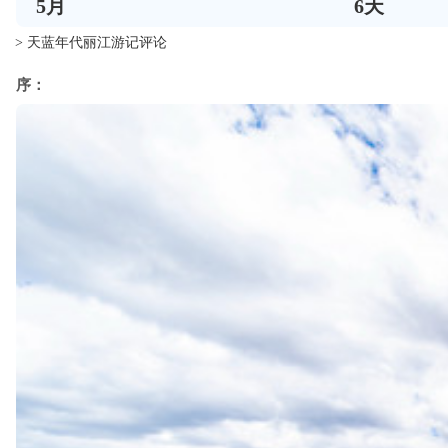
5
月
6
天
> 天蓝年代丽江游记评论
序：