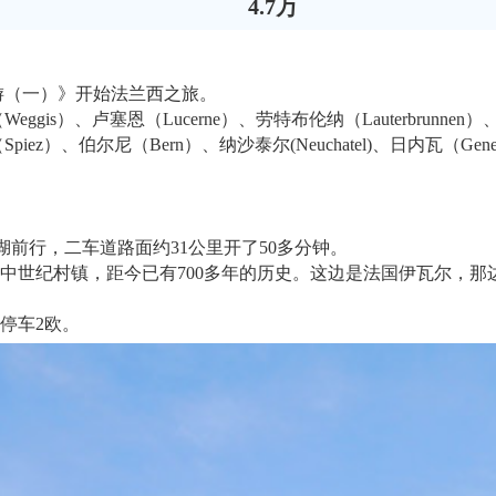
4.7万
游（一）》开始法兰西之旅。
、卢塞恩（Lucerne）、劳特布伦纳（Lauterbrunnen）、铁力士
n)、施皮茨（Spiez）、伯尔尼（Bern）、纳沙泰尔(Neuchatel)、日
湖前行，二车道路面约31公里开了50多分钟。
世纪村镇，距今已有700多年的历史。这边是法国伊瓦尔，那边
停车2欧。