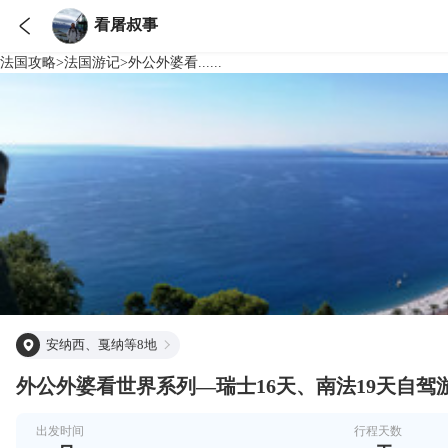

看屠叔事
法国
攻略
>
法国
游记
>
外公外婆看......
安纳西、戛纳等8地
外公外婆看世界系列—瑞士16天、南法19天自驾
出发时间
行程天数