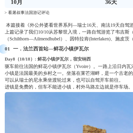
10
月
36
天
> 看屠叔事法国游记评论
本篇接着《外公外婆看世界系列—瑞士16天、南法19天自驾
上篇记录了我们10/10从苏黎世入境，一路自驾游览了韦吉斯（Weggis）
（Schilthorn—Ailmendhubel）、因特拉肯(Interlake
01
一．法兰西首站—鲜花小镇伊瓦尔
Day8（10/18）: 鲜花小镇伊瓦尔，宿安纳西
驱车前往法国的鲜花小镇伊瓦尔（Yvoire）。一路上沿日内瓦
小镇是法国最美的乡村之一。坐落在莱芒湖畔，是一个古老的中
可以从瑞士的尼永乘坐渡轮过来，也可以自驾开车前往。
进镇是免费的，但车不能进小镇，村外马路左边就是停车场。