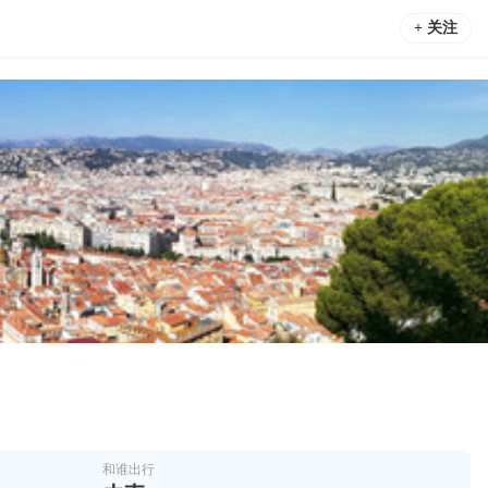
+ 关注
和谁出行