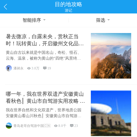
目的地攻略
游记
智能排序
筛选
暑去微凉，白露未央，赏秋正当
时！玩转黄山，开启徽州文化品质
之旅
黄山自古以来就是中国名山，奇松、怪石、
云海、温泉，被称为黄山的“四绝”风景绮
丽，四季
潘昶永

3.0万

19
哪一年，我在世界双遗产安徽黄山
看秋色 ▏黄山市自驾游实用攻略 ▏
冬游苏浙皖实用攻略 ▏【2020年】
我在世界自然和文化双遗产，世界地质公园
安徽黄山看山川秋色 ▏安徽黄山市自驾游实
用攻略
青岛老哥自驾游中国🇨🇳

8.0千

23