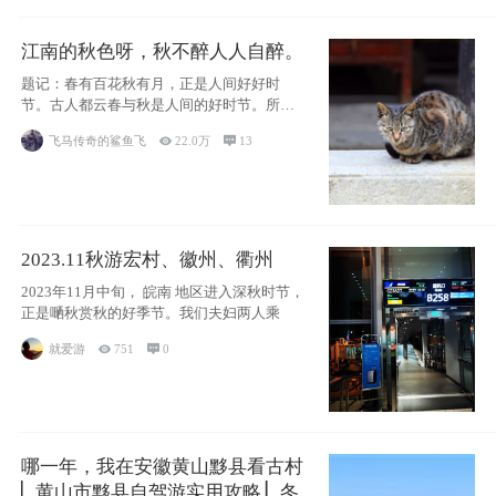
江南的秋色呀，秋不醉人人自醉。
题记：春有百花秋有月，正是人间好好时
节。古人都云春与秋是人间的好时节。所以
在这盛夏酷暑
飞马传奇的鲨鱼飞

22.0万

13
2023.11秋游宏村、徽州、衢州
2023年11月中旬， 皖南 地区进入深秋时节，
正是嗮秋赏秋的好季节。我们夫妇两人乘
就爱游

751

0
哪一年，我在安徽黄山黟县看古村
▏黄山市黟县自驾游实用攻略 ▏冬游