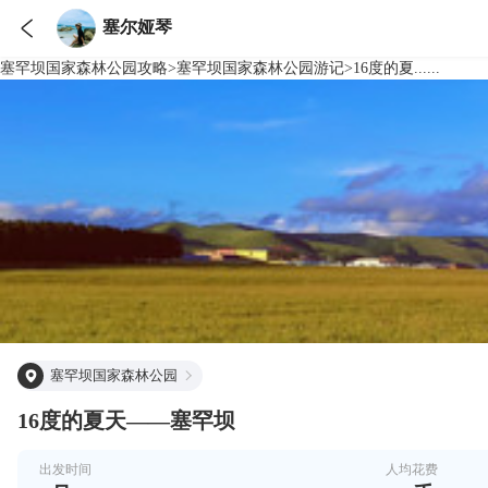

塞尔娅琴
塞罕坝国家森林公园
攻略
>
塞罕坝国家森林公园
游记
>
16度的夏......
塞罕坝国家森林公园
16度的夏天——塞罕坝
出发时间
人均花费