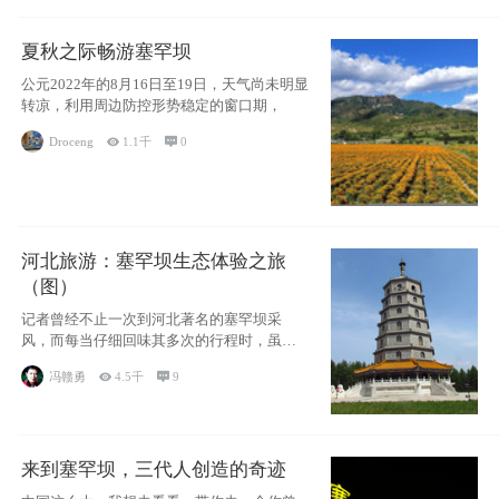
夏秋之际畅游塞罕坝
公元2022年的8月16日至19日，天气尚未明显
转凉，利用周边防控形势稳定的窗口期，
Droceng

1.1千

0
河北旅游：塞罕坝生态体验之旅
（图）
记者曾经不止一次到河北著名的塞罕坝采
风，而每当仔细回味其多次的行程时，虽说
各有不同的
冯赣勇

4.5千

9
来到塞罕坝，三代人创造的奇迹