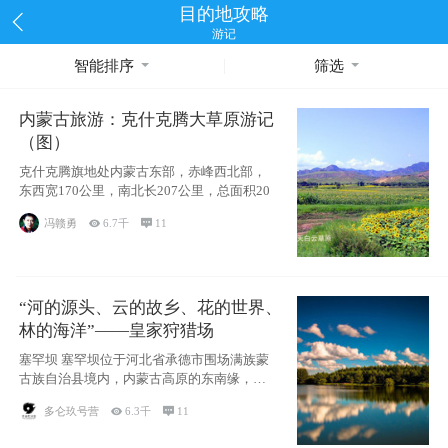
目的地攻略
游记
智能排序
筛选
内蒙古旅游：克什克腾大草原游记
（图）
克什克腾旗地处内蒙古东部，赤峰西北部，
东西宽170公里，南北长207公里，总面积20
冯赣勇

6.7千

11
“河的源头、云的故乡、花的世界、
林的海洋”——皇家狩猎场
塞罕坝 塞罕坝位于河北省承德市围场满族蒙
古族自治县境内，内蒙古高原的东南缘，地
处内蒙
多仑玖号营

6.3千

11