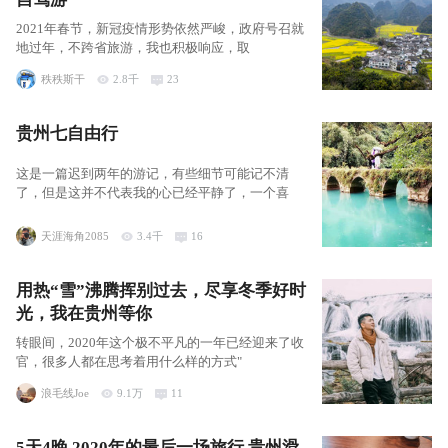
2021年春节，新冠疫情形势依然严峻，政府号召就
地过年，不跨省旅游，我也积极响应，取
秩秩斯干
2.8千
23
贵州七自由行
这是一篇迟到两年的游记，有些细节可能记不清
了，但是这并不代表我的心已经平静了，一个喜
天涯海角2085
3.4千
16
用热“雪”沸腾挥别过去，尽享冬季好时
光，我在贵州等你
转眼间，2020年这个极不平凡的一年已经迎来了收
官，很多人都在思考着用什么样的方式"
浪毛线Joe
9.1万
11
5天4晚 2020年的最后一场旅行 贵州滑