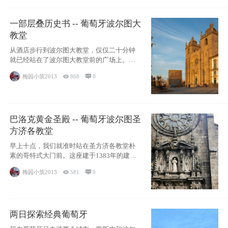
一部层叠历史书 -- 葡萄牙波尔图大
教堂
从酒店步行到波尔图大教堂，仅仅二十分钟
就已经站在了波尔图大教堂前的广场上。这
座始建于12世纪的粗线条建
梅园小筑2013

868

0
巴洛克黄金圣殿 -- 葡萄牙波尔图圣
方济各教堂
早上十点，我们就准时站在圣方济各教堂朴
素的哥特式大门前。这座建于1383年的建筑
外表低调得近乎严肃，灰褐
梅园小筑2013

581

0
两日探索经典葡萄牙