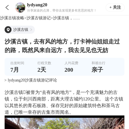
lydyang20

+ 关注
分享旅途的点滴，带你去发现更多有意思的地方！
沙溪古镇
攻略
>
沙溪古镇
游记
>
沙溪古镇，......
沙溪古镇
沙溪古镇，去有风的地方，打卡神仙姐姐走过
的路，既然风来自远方，我去见见也无妨
出发时间
行程天数
人均花费
和谁出行
7
月
2
天
200
亲子
> lydyang20沙溪古镇游记评论
沙溪古镇被誉为“去有风的地方”，是一个充满魅力的古
镇，位于剑川西南部，距离大理古城约120公里。 这个古镇
以其悠长的青石板路、保存完好的原始建筑特色和茶马古
道，已唯一幸存的古集市而闻名。