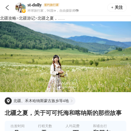
st-dolly
签约旅行家

+ 关注
环球旅行家，96国✈️，自由摄影师📷
北疆
攻略
>
北疆
游记
>
北疆之夏，......
北疆、禾木哈纳斯蒙古族乡等4地
北疆之夏，关于可可托海和喀纳斯的那些故事
出发时间
行程天数
人均花费
和谁出行