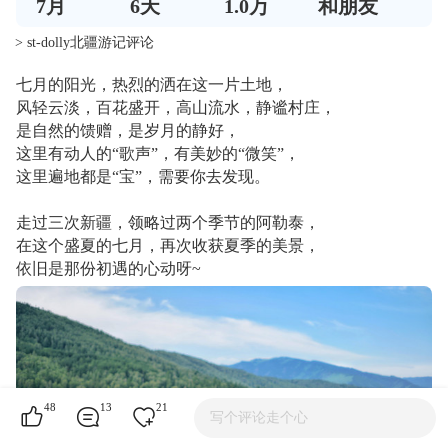
7
月
6
天
1.0万
和朋友
> st-dolly北疆游记评论
七月的阳光，热烈的洒在这一片土地，
风轻云淡，百花盛开，高山流水，静谧村庄，
是自然的馈赠，是岁月的静好，
这里有动人的“歌声”，有美妙的“微笑”，
这里遍地都是“宝”，需要你去发现。
走过三次新疆，领略过两个季节的阿勒泰，
在这个盛夏的七月，再次收获夏季的美景，
依旧是那份初遇的心动呀~
48
13
21
写个评论走个心