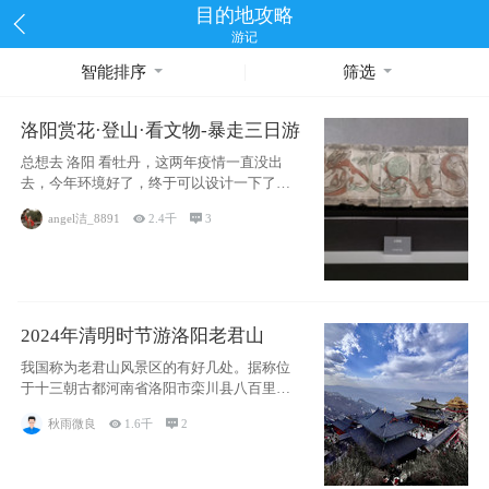
目的地攻略
游记
智能排序
筛选
洛阳赏花·登山·看文物-暴走三日游
总想去 洛阳 看牡丹，这两年疫情一直没出
去，今年环境好了，终于可以设计一下了。
休了周
angel洁_8891

2.4千

3
2024年清明时节游洛阳老君山
我国称为老君山风景区的有好几处。据称位
于十三朝古都河南省洛阳市栾川县八百里伏
牛山脉主
秋雨微良

1.6千

2