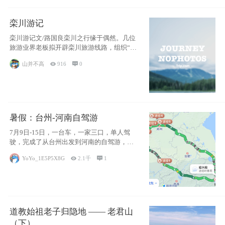
栾川游记
栾川游记文/路国良栾川之行缘于偶然。几位
旅游业界老板拟开辟栾川旅游线路，组织“踩
线”
山并不高

916

0
暑假：台州-河南自驾游
7月9日-15日，一台车，一家三口，单人驾
驶，完成了从台州出发到河南的自驾游，全
程3
YoYo_1E5P5X8G

2.1千

1
道教始祖老子归隐地 —— 老君山
（下）