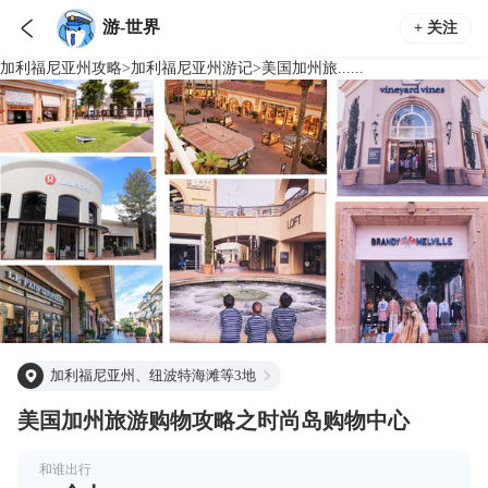

游-世界
+ 关注
加利福尼亚州
攻略
>
加利福尼亚州
游记
>
美国加州旅......
加利福尼亚州、纽波特海滩等3地
美国加州旅游购物攻略之时尚岛购物中心
和谁出行