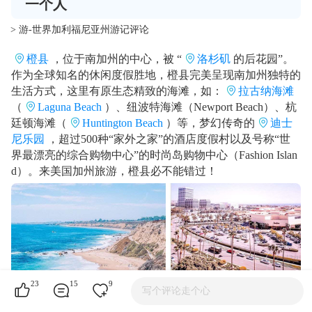
一个人
> 游-世界加利福尼亚州游记评论
橙县
，位于南加州的中心，被 “
洛杉矶
的后花园”。
作为全球知名的休闲度假胜地，橙县完美呈现南加州独特的
生活方式，这里有原生态精致的海滩，如：
拉古纳海滩
（
Laguna Beach
）、纽波特海滩（Newport Beach）、杭
廷顿海滩（
Huntington Beach
）等，梦幻传奇的
迪士
尼乐园
，超过500种“家外之家”的酒店度假村以及号称“世
界最漂亮的综合购物中心”的时尚岛购物中心（Fashion Islan
d）。来美国加州旅游，橙县必不能错过！
23
15
9
写个评论走个心