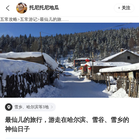

托尼托尼地瓜
+ 关注
五常
攻略
>
五常
游记
>
最仙儿的旅......
雪乡、哈尔滨等3地
最仙儿的旅行，游走在哈尔滨、雪谷、雪乡的
神仙日子