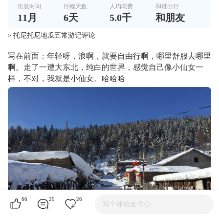
出发时间
行程天数
人均花费
和谁出行
11
月
6
天
5.0千
和朋友
> 托尼托尼地瓜五常游记评论
写在前面：年轻呀，浪啊，就要自由行啊，哪里舒服去哪里
啊。走了一遭大东北，纯白的世界，感觉自己像小仙女一
样，不对，我就是小仙女。哈哈哈
66
29
26
写个评论走个心