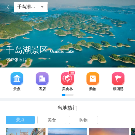

千岛湖景区
千岛湖景区
Qiandao Lake
3842
张照片
景点
酒店
美食林
购物
跟团游
当地热门
景点
美食
购物