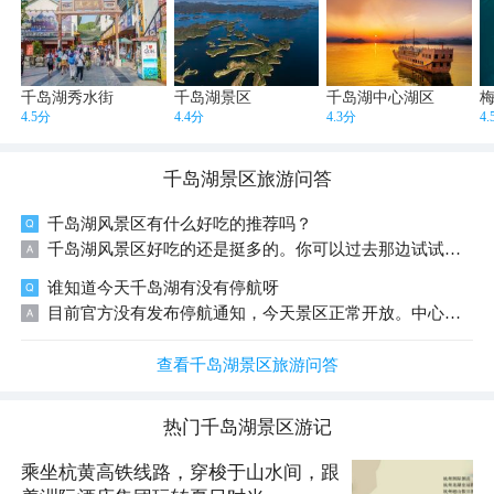
千岛湖秀水街
千岛湖景区
千岛湖中心湖区
4.5分
4.4分
4.3分
4
千岛湖景区
旅游问答
千岛湖风景区有什么好吃的推荐吗？
千岛湖风景区好吃的还是挺多的。你可以过去那边试试本地的特色菜呢。
谁知道今天千岛湖有没有停航呀
目前官方没有发布停航通知，今天景区正常开放。中心湖区游船入园时间到14:40，东南湖区到14:00。今天有中雨，出行前记得看下天气，带好雨具。
查看千岛湖景区旅游问答
热门
千岛湖景区
游记
乘坐杭黄高铁线路，穿梭于山水间，跟