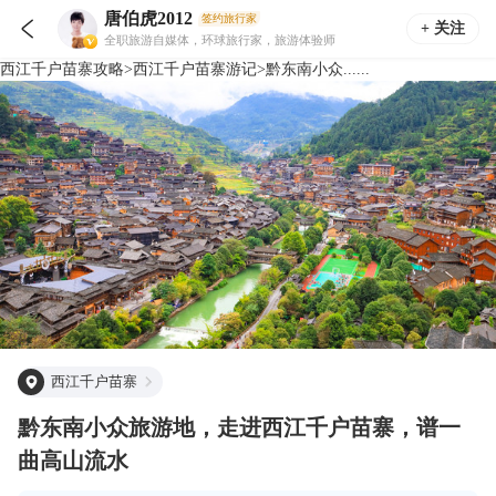
唐伯虎2012
签约旅行家

+ 关注
全职旅游自媒体，环球旅行家，旅游体验师
西江千户苗寨
攻略
>
西江千户苗寨
游记
>
黔东南小众......
西江千户苗寨
黔东南小众旅游地，走进西江千户苗寨，谱一
曲高山流水