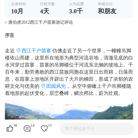
出发时间
行程天数
人均花费
和谁出行
10
月
4
天
3.0千
和朋友
> 唐伯虎2012西江千户苗寨游记评论
序言
走近
西江千户苗寨
仿佛走近了另一个世界，一幢幢吊脚
楼依山而建，这里所在地形为典型河流谷地，清澈见底的白
水河穿过苗寨，苗寨的吊脚楼位于河流东北侧的坡地上。千
百年来，勤劳勇敢的西江苗族同胞在这里日出而耕，日落而
息，在苗寨上游地区开辟出了大片的梯田，形成了浓郁的农
耕文化与优美的
田园风光
。从空中俯瞰上千户吊脚楼随
着地形的起伏变化，层峦叠嶂，鳞次栉比，蔚为壮观。
38
14
13
写个评论走个心