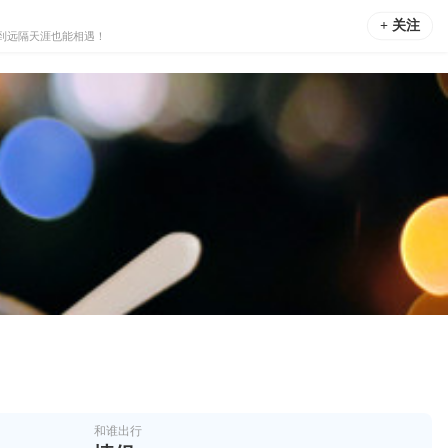
+ 关注
到远隔天涯也能相遇！
和谁出行