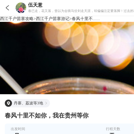
伍天意

春已走，花又落，曾以为会骑马仗剑走天涯，却偏偏注定要落脚！过去的
西江千户苗寨
攻略
>
西江千户苗寨
游记
>
春风十里不......
丹寨、荔波等3地
春风十里不如你，我在贵州等你
出发时间
行程天数