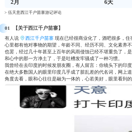
2
月
6
天
> 伍天意西江千户苗寨游记评论
01
【关于西江千户苗寨】
有人说
西江千户苗寨
现在已经很商业化了，酒吧很多，住
心里都有他对事物的期望，年龄不同、经历不同、文化素养不
也罢，经过几十年甚至上百年的风雨侵蚀已经不堪重负了，是
和心中的那一方净土了，于是吐槽发牢骚成了一种习惯。
我曾经在去印度的时候发朋友圈，有人留言：你镜头下的印度挺美.
在绝大多数国人的眼里印度几乎成了脏乱差的代名词，网上道
角度去看，眼和心往往是融为一体的，心若美好，眼里看到的