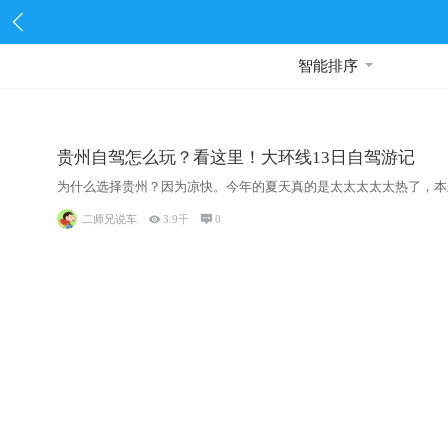
智能排序
贵州自驾怎么玩？看这里！大环线13日自驾游记
为什么选择贵州？因为凉快。今年的夏天真的是太太太太太热了，本
二师兄说车

3.9千

0