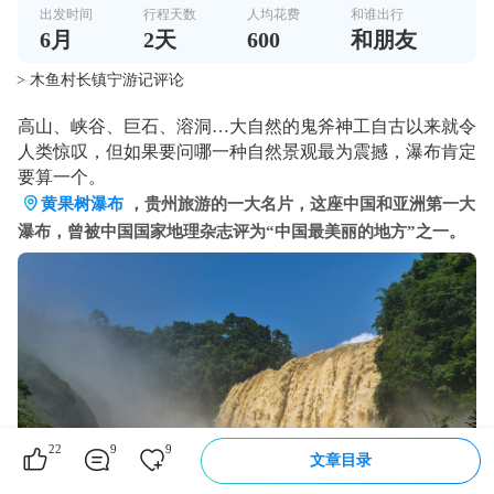
出发时间
行程天数
人均花费
和谁出行
6
月
2
天
600
和朋友
> 木鱼村长镇宁游记评论
高山、峡谷、巨石、溶洞…大自然的鬼斧神工自古以来就令
人类惊叹，但如果要问哪一种自然景观最为震撼，瀑布肯定
要算一个。
黄果树瀑布
，贵州旅游的一大名片，这座中国和亚洲第一大
瀑布，曾被中国国家地理杂志评为“中国最美丽的地方”之一。
22
9
9
文章目录