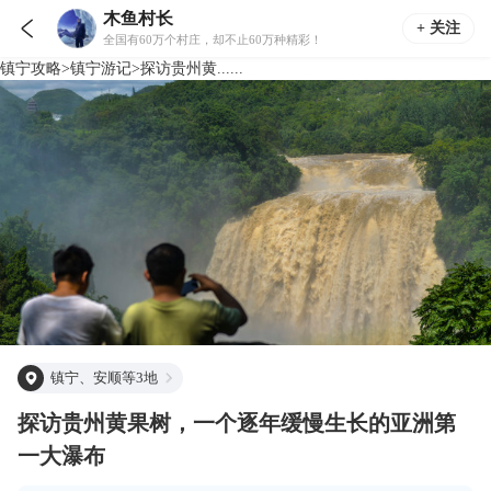
木鱼村长

+ 关注
全国有60万个村庄，却不止60万种精彩！
镇宁
攻略
>
镇宁
游记
>
探访贵州黄......
镇宁、安顺等3地
探访贵州黄果树，一个逐年缓慢生长的亚洲第
一大瀑布