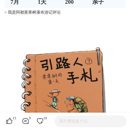
7
月
1
天
200
亲子
> 我是阿都黄果树瀑布游记评论
15
9
10
写个评论走个心