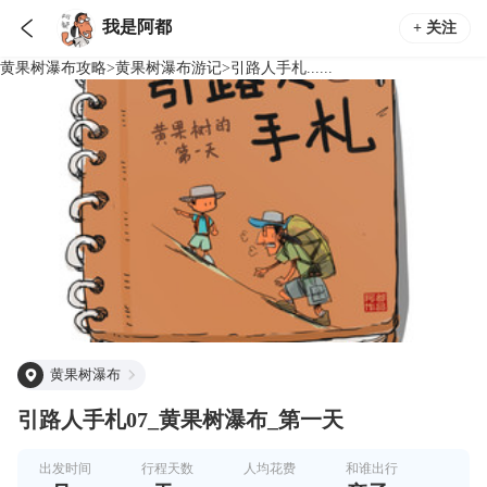

我是阿都
+ 关注
黄果树瀑布
攻略
>
黄果树瀑布
游记
>
引路人手札......
黄果树瀑布
引路人手札07_黄果树瀑布_第一天
出发时间
行程天数
人均花费
和谁出行